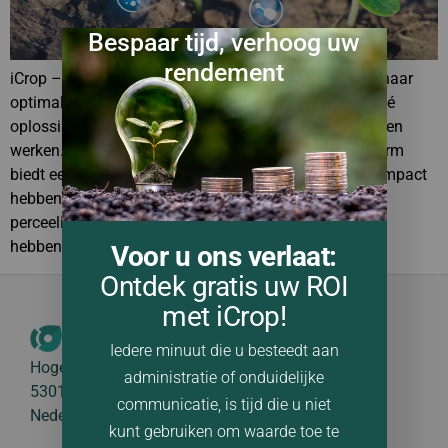
Bespaar tijd, verhoog uw
rendement
iCrop – Digitalisering die écht werkt Van inefficiëntie naar
optimalisatie: de kracht van iCrop Automatisering is dé
oplossing voor agrarische bedrijven die efficiënter willen
werken. Maar wat maakt iCrop zo krachtig? Dit platform
biedt een combinatie van functionaliteiten die direct impact
hebben op tijd, kosten en productiviteit. Realtime
perceelinzichten en slimmere taakplanning Met iCrop
hebben […]
Voor u ons verlaat:
Ontdek gratis uw ROI
met iCrop!
Iedere minuut die u besteedt aan
Hogeweg 105
administratie of onduidelijke
5301 LL Zaltbommel
communicatie, is tijd die u niet
Nederland
kunt gebruiken om waarde toe te