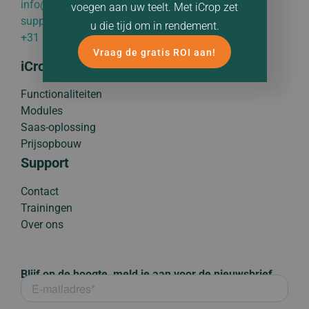
info@appsforagri.com
voegen aan uw teelt. Met iCrop zet
support@appsforagri.com
u die tijd om in rendement.
+31 (0) 85 773 1447
Vraag de gratis ROI aan!
iCrop
Functionaliteiten
Modules
Saas-oplossing
Prijsopbouw
Support
Contact
Trainingen
Over ons
Blijf op de hoogte, meld je aan voor de nieuwsbrief