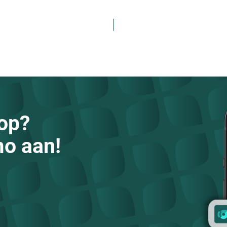
op?
mo aan!