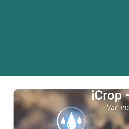
Re
iCrop 
Van ine