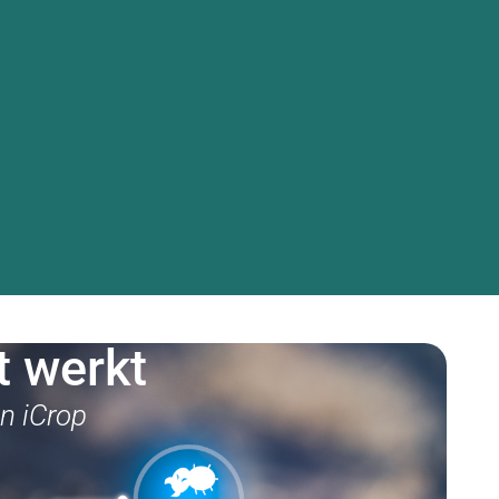
orm
Onze Aanpak
Contact
Blog & Nieuws
t werkt
an iCrop