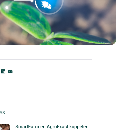
ws
SmartFarm en AgroExact koppelen