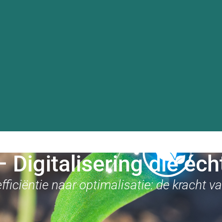
Data Platf
Over Ons
ferenties
Blog & Nieuws
– Digitalisering die éch
fficiëntie naar optimalisatie: de kracht v