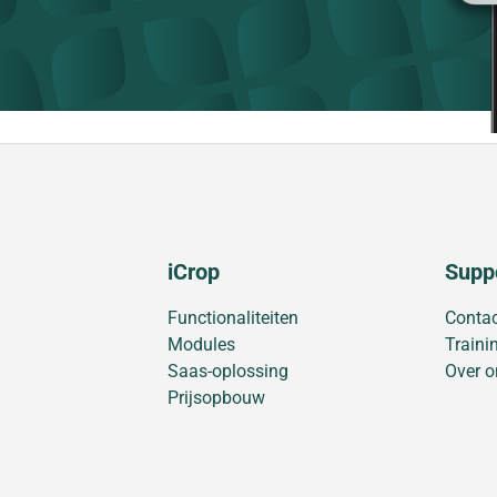
iCrop
Supp
Functionaliteiten
Conta
Modules
Traini
Saas-oplossing
Over o
Prijsopbouw