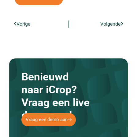
Vorige
Volgende
Benieuwd
naar iCrop?
Vraag een live
demo aan!
Vraag een demo aan