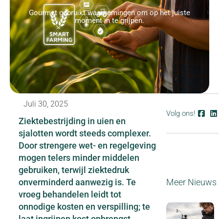
Gourmet gebruikt waarnemingen om op het juiste
moment in te grijpen.
Juli 30, 2025
Volg ons!
Ziektebestrijding in uien en
sjalotten wordt steeds complexer.
Door strengere wet- en regelgeving
mogen telers minder middelen
gebruiken, terwijl ziektedruk
onverminderd aanwezig is. Te
Meer Nieuws
vroeg behandelen leidt tot
onnodige kosten en verspilling; te
laat ingrijpen kost opbrengst.