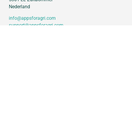
Nederland
info@appsforagri.com
support@appsforagri.com
+31 (0) 85 773 1447
iCrop
Functionaliteiten
Modules
Saas-oplossing
Prijsopbouw
Support
Contact
Trainingen
Over ons