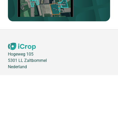
Hogeweg 105
5301 LL Zaltbommel
Nederland
info@appsforagri.com
support@appsforagri.com
+31 (0) 85 773 1447
iCrop
Functionaliteiten
Modules