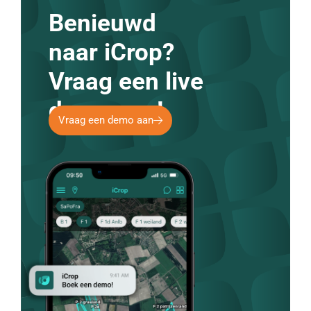
Benieuwd
naar iCrop?
Vraag een live
demo aan!
Vraag een demo aan