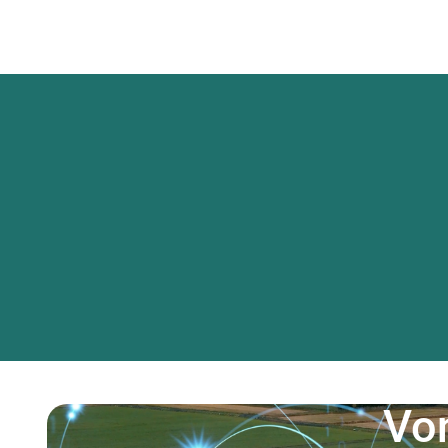
Refere
Vo