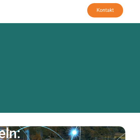
orm
Unser Ansatz
Kontakt
er uns
ln: