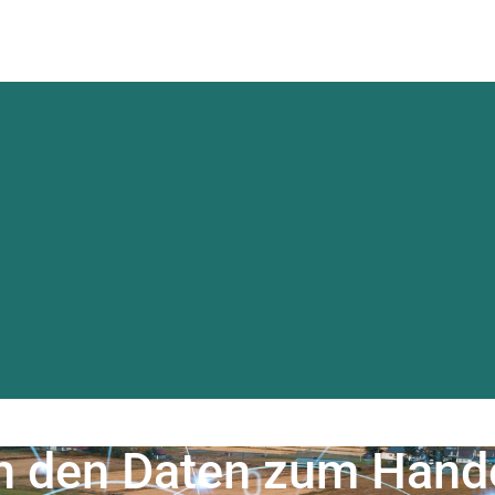
Datenplattf
Üb
nzen
Blog & Nachrichten
n den Daten zum Hande