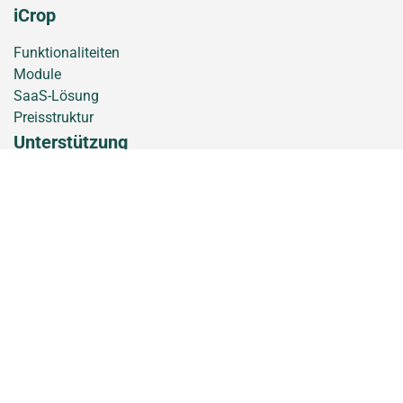
iCrop
Funktionaliteiten
Module
SaaS-Lösung
Preisstruktur
Unterstützung
Kontakt
Schulung
Melden Sie sich für den Newsletter an
iCrop ist eine Marke von AppsforAgri B.V.