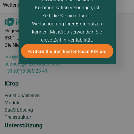
Wetterbedingungen wie Dürre und […]
Kommunikation verbringen, ist
Zeit, die Sie nicht für die
Wertschöpfung Ihrer Ernte nutzen
Hogeweg 105
können. Mit iCrop verwandeln Sie
5301 LL Zaltbommel
diese Zeit in Rentabilität.
Die Niederlande
Fordern Sie den kostenlosen ROI an!
info@appsforagri.com
support@appsforagri.com
+31 (0)13 580 23 41
iCrop
Funktionaliteiten
Module
SaaS-Lösung
Preisstruktur
Unterstützung