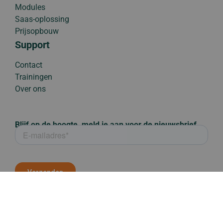
Modules
Saas-oplossing
Prijsopbouw
Support
Contact
Trainingen
Over ons
Blijf op de hoogte, meld je aan voor de nieuwsbrief
iCrop is een merk van AppsforAgri B.V.
Algemene voorwaarden
Disclaimer
Privacyverklaring