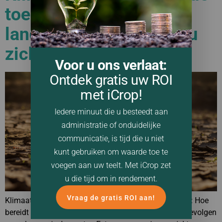
toekomst van de
landbouw: Hoe bereidt u
zich voor?
Voor u ons verlaat:
Ontdek gratis uw ROI
met iCrop!
Iedere minuut die u besteedt aan
administratie of onduidelijke
communicatie, is tijd die u niet
kunt gebruiken om waarde toe te
voegen aan uw teelt. Met iCrop zet
u die tijd om in rendement.
Vraag de gratis ROI aan!
Klimaatverandering en de toekomst van de landbouw: Hoe
bereidt u zich voor? Klimaatverandering heeft grote gevolgen