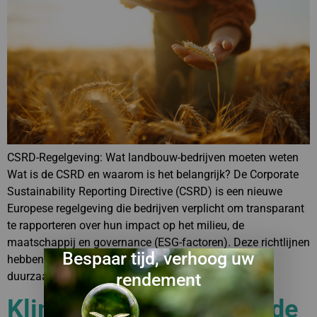
CSRD-Regelgeving: Wat landbouw-bedrijven moeten weten
Wat is de CSRD en waarom is het belangrijk? De Corporate
Sustainability Reporting Directive (CSRD) is een nieuwe
Europese regelgeving die bedrijven verplicht om transparant
te rapporteren over hun impact op het milieu, de
maatschappij en governance (ESG-factoren). Deze richtlijnen
Bespaar tijd, verhoog uw
hebben ook impact op de landbouwsector, waar
duurzaamheid een steeds […]
rendement
Klimaatverandering en de